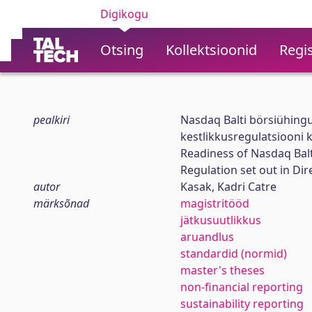
Digikogu
Otsing
Kollektsioonid
Regis
pealkiri
Nasdaq Balti börsiühingut
kestlikkusregulatsiooni
Readiness of Nasdaq Balti
Regulation set out in Dir
autor
Kasak, Kadri Catre
märksõnad
magistritööd
jätkusuutlikkus
aruandlus
standardid (normid)
master's theses
non-financial reporting
sustainability reporting