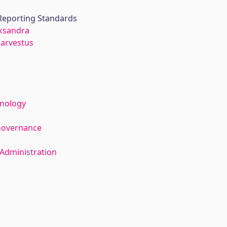
 Reporting Standards
eksandra
arvestus
hnology
Governance
Administration