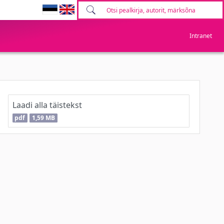
Intranet
Laadi alla täistekst
pdf
1,59 MB