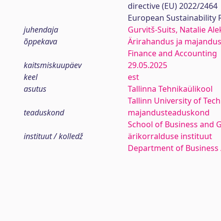
directive (EU) 2022/2464
European Sustainability
juhendaja
Gurvitš-Suits, Natalie Al
õppekava
Ärirahandus ja majandus
Finance and Accounting
kaitsmiskuupäev
29.05.2025
keel
est
asutus
Tallinna Tehnikaülikool
Tallinn University of Tec
teaduskond
majandusteaduskond
School of Business and 
instituut / kolledž
ärikorralduse instituut
Department of Business 