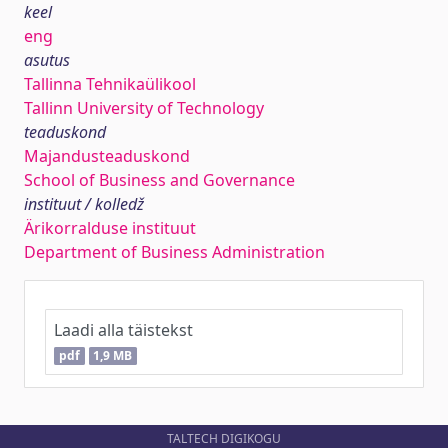
keel
eng
asutus
Tallinna Tehnikaülikool
Tallinn University of Technology
teaduskond
Majandusteaduskond
School of Business and Governance
instituut / kolledž
Ärikorralduse instituut
Department of Business Administration
Laadi alla täistekst
pdf
1,9 MB
TALTECH DIGIKOGU