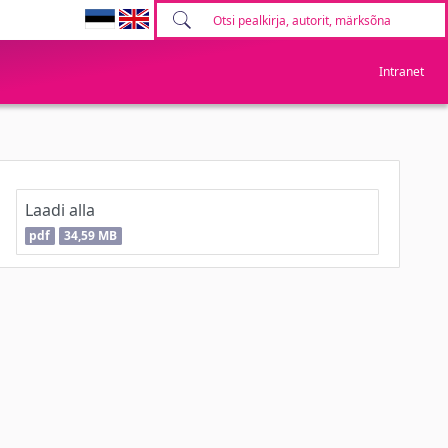
Intranet
Laadi alla
pdf
34,59 MB