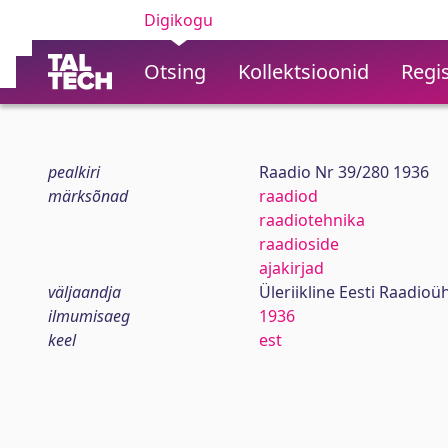
Digikogu
Otsing
Kollektsioonid
Regis
pealkiri
Raadio Nr 39/280 1936
märksõnad
raadiod
raadiotehnika
raadioside
ajakirjad
väljaandja
Üleriikline Eesti Raadioü
ilmumisaeg
1936
keel
est