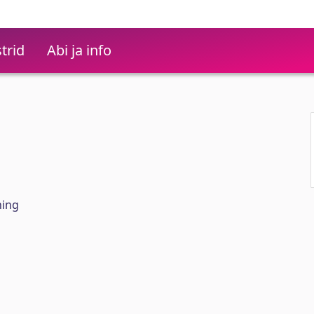
trid
Abi ja info
hing