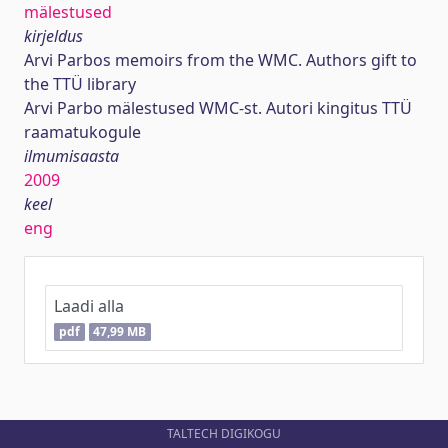
mälestused
kirjeldus
Arvi Parbos memoirs from the WMC. Authors gift to
the TTÜ library
Arvi Parbo mälestused WMC-st. Autori kingitus TTÜ
raamatukogule
ilmumisaasta
2009
keel
eng
Laadi alla
pdf
47,99 MB
TALTECH DIGIKOGU