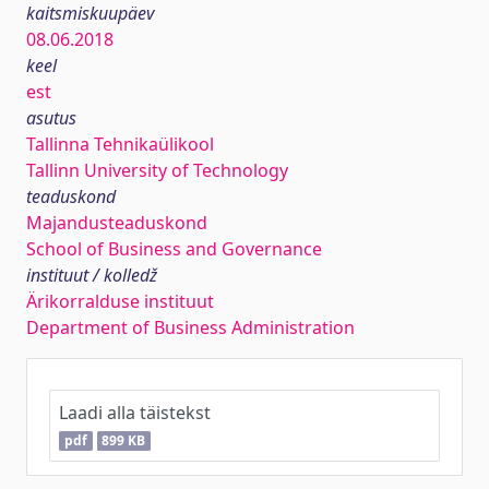
kaitsmiskuupäev
08.06.2018
keel
est
asutus
Tallinna Tehnikaülikool
Tallinn University of Technology
teaduskond
Majandusteaduskond
School of Business and Governance
instituut / kolledž
Ärikorralduse instituut
Department of Business Administration
Laadi alla täistekst
pdf
899 KB