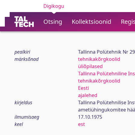
Digikogu
Otsing
Kollektsioonid
Regis
pealkiri
Tallinna Polütehnik Nr 2
märksõnad
tehnikakõrgkoolid
üliõpilased
Tallinna Polütehniline Ins
tehnikakõrgkoolid
Eesti
ajalehed
kirjeldus
Tallinna Polütehnilise In
ametiühingukomitee hää
ilmumisaeg
17.10.1975
keel
est