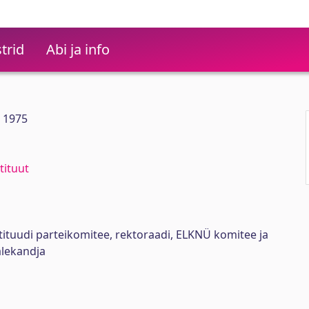
trid
Abi ja info
9 1975
tituut
stituudi parteikomitee, rektoraadi, ELKNÜ komitee ja
lekandja