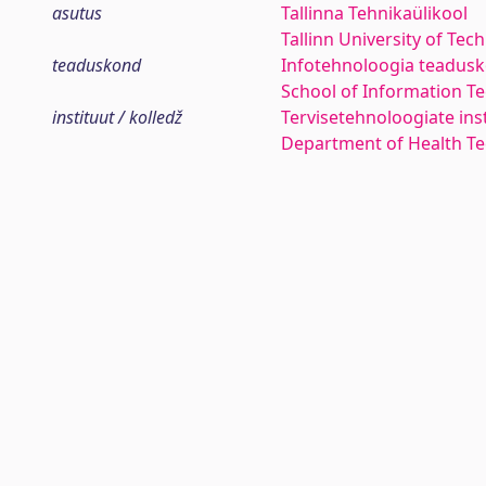
asutus
Tallinna Tehnikaülikool
Tallinn University of Tec
teaduskond
Infotehnoloogia teadus
School of Information T
instituut / kolledž
Tervisetehnoloogiate ins
Department of Health Te