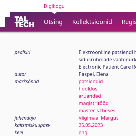
Digikogu
Otsing
Kollektsioonid
Regis
pealkiri
Elektrooniline patsiendi
sidusrühmade vaatenur
Electronic Patient Care 
autor
Paspel, Elena
märksõnad
patsiendid
hooldus
aruanded
magistritööd
master's theses
juhendaja
Viigimaa, Margus
kaitsmiskuupäev
25.05.2023
keel
eng