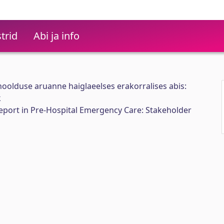
trid
Abi ja info
 hoolduse aruanne haiglaeelses erakorralises abis:
k
Report in Pre-Hospital Emergency Care: Stakeholder