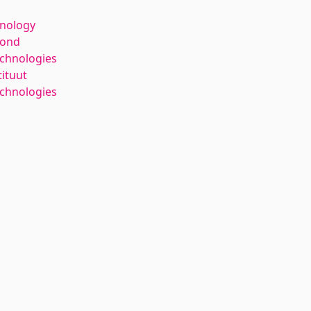
hnology
kond
echnologies
tituut
chnologies