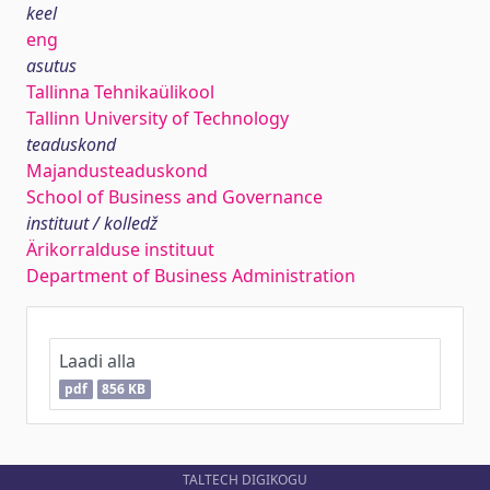
keel
eng
asutus
Tallinna Tehnikaülikool
Tallinn University of Technology
teaduskond
Majandusteaduskond
School of Business and Governance
instituut / kolledž
Ärikorralduse instituut
Department of Business Administration
Laadi alla
pdf
856 KB
TALTECH DIGIKOGU