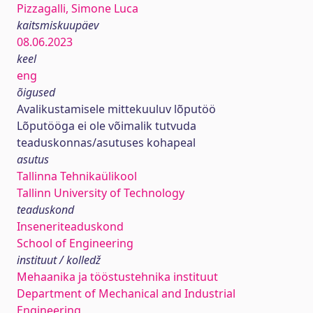
Pizzagalli, Simone Luca
kaitsmiskuupäev
08.06.2023
keel
eng
õigused
Avalikustamisele mittekuuluv lõputöö
Lõputööga ei ole võimalik tutvuda
teaduskonnas/asutuses kohapeal
asutus
Tallinna Tehnikaülikool
Tallinn University of Technology
teaduskond
Inseneriteaduskond
School of Engineering
instituut / kolledž
Mehaanika ja tööstustehnika instituut
Department of Mechanical and Industrial
Engineering