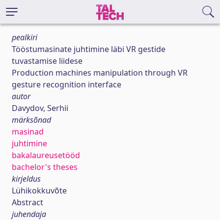
pealkiri
Tööstumasinate juhtimine läbi VR gestide
tuvastamise liidese
Production machines manipulation through VR
gesture recognition interface
autor
Davydov, Serhii
märksõnad
masinad
juhtimine
bakalaureusetööd
bachelor's theses
kirjeldus
Lühikokkuvõte
Abstract
juhendaja