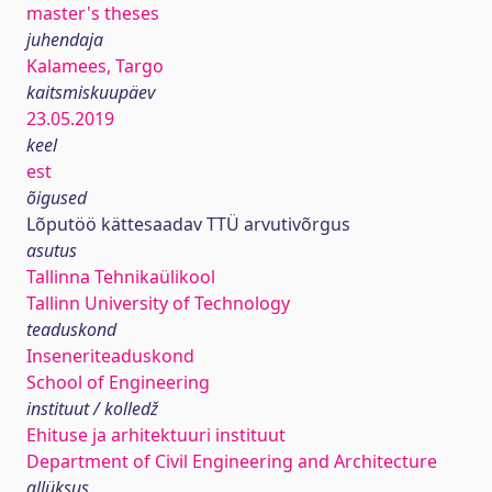
master's theses
juhendaja
Kalamees, Targo
kaitsmiskuupäev
23.05.2019
keel
est
õigused
Lõputöö kättesaadav TTÜ arvutivõrgus
asutus
Tallinna Tehnikaülikool
Tallinn University of Technology
teaduskond
Inseneriteaduskond
School of Engineering
instituut / kolledž
Ehituse ja arhitektuuri instituut
Department of Civil Engineering and Architecture
allüksus