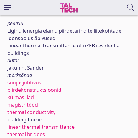
pealkiri
Liginullenergia elamu piirdetarindite liitekohtade
joonsoojusläbivused
Linear thermal transmittance of nZEB residential
buildings
autor
Jakunin, Sander
märksõnad
soojusjuhtivus
piirdekonstruktsioonid
külmasillad
magistritööd
thermal conductivity
building fabrics
linear thermal transmittance
thermal bridges