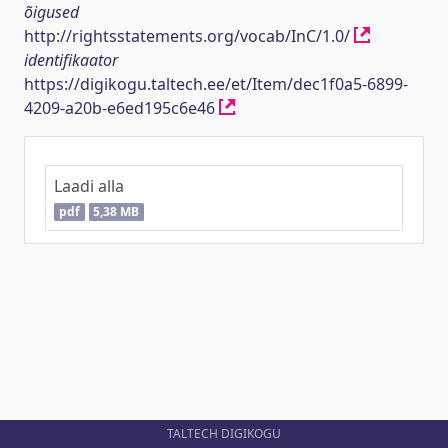
õigused
http://rightsstatements.org/vocab/InC/1.0/
identifikaator
https://digikogu.taltech.ee/et/Item/dec1f0a5-6899-
4209-a20b-e6ed195c6e46
Laadi alla
pdf
5,38 MB
TALTECH DIGIKOGU