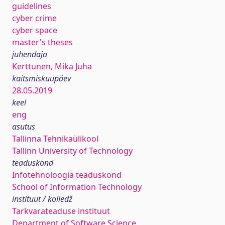
guidelines
cyber crime
cyber space
master's theses
juhendaja
Kerttunen, Mika Juha
kaitsmiskuupäev
28.05.2019
keel
eng
asutus
Tallinna Tehnikaülikool
Tallinn University of Technology
teaduskond
Infotehnoloogia teaduskond
School of Information Technology
instituut / kolledž
Tarkvarateaduse instituut
Department of Software Science