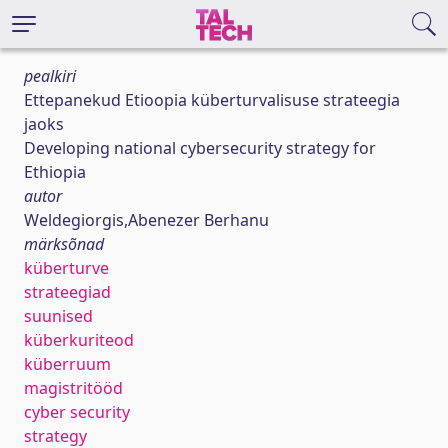
pealkiri
Ettepanekud Etioopia küberturvalisuse strateegia
jaoks
Developing national cybersecurity strategy for
Ethiopia
autor
Weldegiorgis,Abenezer Berhanu
märksõnad
küberturve
strateegiad
suunised
küberkuriteod
küberruum
magistritööd
cyber security
strategy