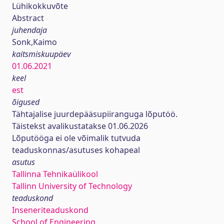
Lühikokkuvõte
Abstract
juhendaja
Sonk,Kaimo
kaitsmiskuupäev
01.06.2021
keel
est
õigused
Tähtajalise juurdepääsupiiranguga lõputöö.
Täistekst avalikustatakse 01.06.2026
Lõputööga ei ole võimalik tutvuda
teaduskonnas/asutuses kohapeal
asutus
Tallinna Tehnikaülikool
Tallinn University of Technology
teaduskond
Inseneriteaduskond
School of Engineering