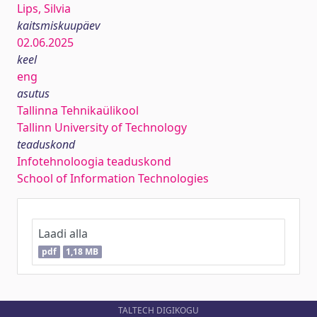
Lips, Silvia
kaitsmiskuupäev
02.06.2025
keel
eng
asutus
Tallinna Tehnikaülikool
Tallinn University of Technology
teaduskond
Infotehnoloogia teaduskond
School of Information Technologies
Laadi alla
pdf
1,18 MB
TALTECH DIGIKOGU