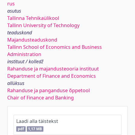
rus
asutus
Tallinna Tehnikaülikool
Tallinn University of Technology
teaduskond
Majandusteaduskond
Tallinn School of Economics and Business
Administration
instituut / kolledž
Rahanduse ja majandusteooria instituut
Department of Finance and Economics
allüksus
Rahanduse ja panganduse õppetool
Chair of Finance and Banking
Laadi alla täistekst
pdf
1,17 MB