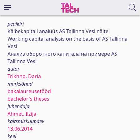
pealkiri
Käibekapitali analüüs AS Tallinna Vesi näitel
Working capital analysis on the basis of AS Tallinna
Vesi
Анализ оборотного капитала на примере AS
Tallinna Vesi
autor
Trikhno, Daria
märksõnad
bakalaureusetööd
bachelor's theses
juhendaja
Ahmet, Ilzija
kaitsmiskuupäev
13.06.2014
keel