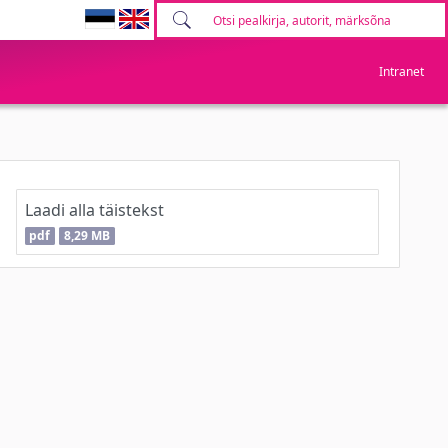
Intranet
Laadi alla täistekst
pdf
8,29 MB