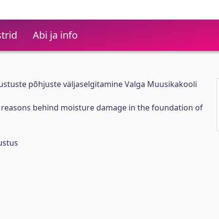
trid
Abi ja info
stuste põhjuste väljaselgitamine Valga Muusikakooli
e reasons behind moisture damage in the foundation of
ustus