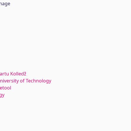
amage
Tartu Kolledž
University of Technology
etool
gy