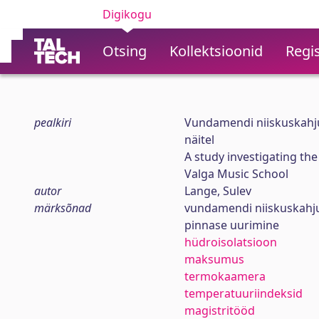
Digikogu
Otsing
Kollektsioonid
Regis
pealkiri
Vundamendi niiskuskahju
näitel
A study investigating th
Valga Music School
autor
Lange, Sulev
märksõnad
vundamendi niiskuskahj
pinnase uurimine
hüdroisolatsioon
maksumus
termokaamera
temperatuuriindeksid
magistritööd