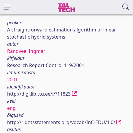
pealkiri
A straightforward estimation algorithm of linear
stochastic hybrid systems
autor
Randvee, Ingmar
kirjeldus
Research Report Control 119/2001
ilmumisaasta
2001
identifikaator
http://digi.lib.ttu.ee/i/?11823
keel
eng
õigused
http://rightsstatements.org/vocab/InC-EDU/1.0/
asutus