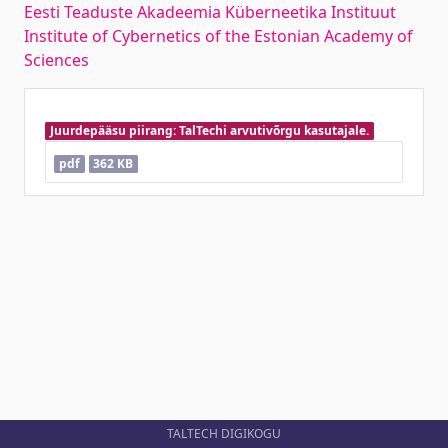
Eesti Teaduste Akadeemia Küberneetika Instituut
Institute of Cybernetics of the Estonian Academy of
Sciences
Juurdepääsu piirang: TalTechi arvutivõrgu kasutajale.
pdf
362 KB
TALTECH DIGIKOGU