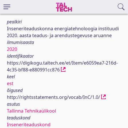
pealkiri
Inseneriteaduskonna energiatehnoloogia instituudi
2020. aasta teadus- ja arendustegevuse aruanne
ilmumisaasta
2020
identifikaator
https://digikogu.taltech.ee/et/Item/e6059ea7-216d-
4c35-bf88-e880991cc876
keel
est
õigused
http://rightsstatements.org/vocab/InC/1.0/
asutus
Tallinna Tehnikaülikool
teaduskond
Inseneriteaduskond