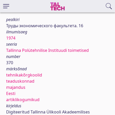
pealkiri
Труды экономического факультета. 16
ilmumisaeg
1974
seeria
Tallinna Polütehnilise Instituudi toimetised
number
370
märksõnad
tehnikakõrgkoolid
teaduskonnad
majandus
Eesti
artiklikogumikud
kirjeldus
Digiteeritud Tallinna Ülikooli Akadeemilises