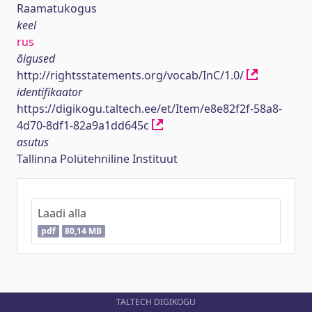
Raamatukogus
keel
rus
õigused
http://rightsstatements.org/vocab/InC/1.0/
identifikaator
https://digikogu.taltech.ee/et/Item/e8e82f2f-58a8-
4d70-8df1-82a9a1dd645c
asutus
Tallinna Polütehniline Instituut
Laadi alla
pdf
80,14 MB
TALTECH DIGIKOGU