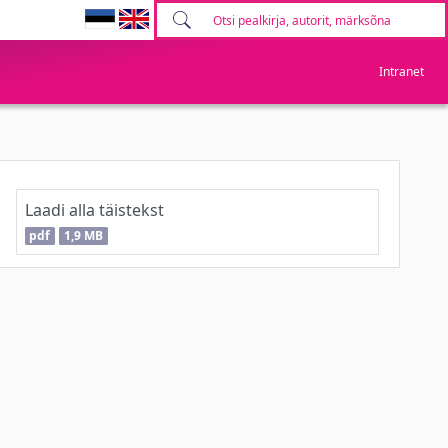
Intranet
Laadi alla täistekst
pdf
1,9 MB