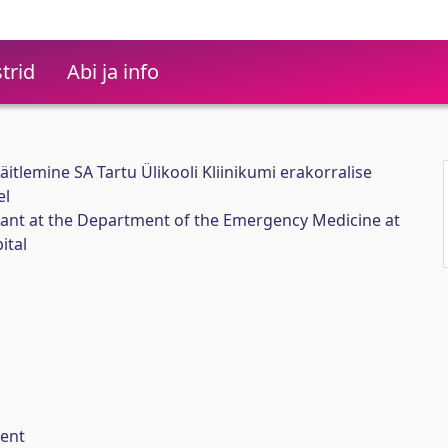
trid
Abi ja info
käitlemine SA Tartu Ülikooli Kliinikumi erakorralise
el
nt at the Department of the Emergency Medicine at
ital
ent