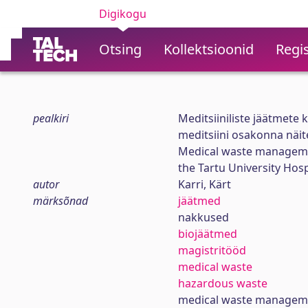
Digikogu
Otsing
Kollektsioonid
Regis
pealkiri
Meditsiiniliste jäätmete 
meditsiini osakonna näit
Medical waste managema
the Tartu University Hosp
autor
Karri, Kärt
märksõnad
jäätmed
nakkused
biojäätmed
magistritööd
medical waste
hazardous waste
medical waste managem