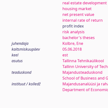
real estate development
housing market
net present value
internal rate of return
profit index
risk analysis
bachelor's theses
juhendaja
Kolbre, Ene
kaitsmiskuupäev
05.06.2018
keel
est
asutus
Tallinna Tehnikaülikool
Tallinn University of Tec
teaduskond
Majandusteaduskond
School of Business and 
instituut / kolledž
Majandusanalüüsi ja rah
Department of Economic