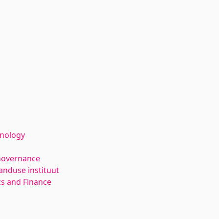
hnology
Governance
anduse instituut
s and Finance