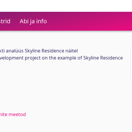
trid
Abi ja info
ti analüüs Skyline Residence näitel
development project on the example of Skyline Residence
umite meetod