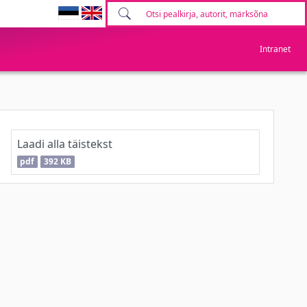
Intranet
Laadi alla täistekst
pdf
392 KB