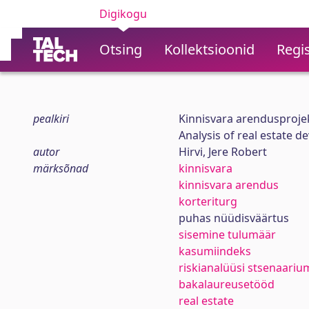
Digikogu
Otsing
Kollektsioonid
Regis
pealkiri
Kinnisvara arendusprojek
Analysis of real estate 
autor
Hirvi, Jere Robert
märksõnad
kinnisvara
kinnisvara arendus
korteriturg
puhas nüüdisväärtus
sisemine tulumäär
kasumiindeks
riskianalüüsi stsenaari
bakalaureusetööd
real estate