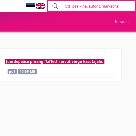
Intranet
Juurdepääsu piirang: TalTechi arvutivõrgu kasutajale.
pdf
40,69 MB