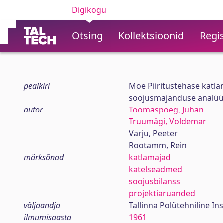
Digikogu
Otsing
Kollektsioonid
Regis
pealkiri
Moe Piiritustehase katla
soojusmajanduse analü
autor
Toomaspoeg, Juhan
Truumägi, Voldemar
Varju, Peeter
Rootamm, Rein
märksõnad
katlamajad
katelseadmed
soojusbilanss
projektiaruanded
väljaandja
Tallinna Polütehniline Ins
ilmumisaasta
1961