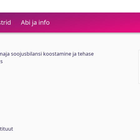
trid
Abi ja info
maja soojusbilansi koostamine ja tehase
üs
tituut