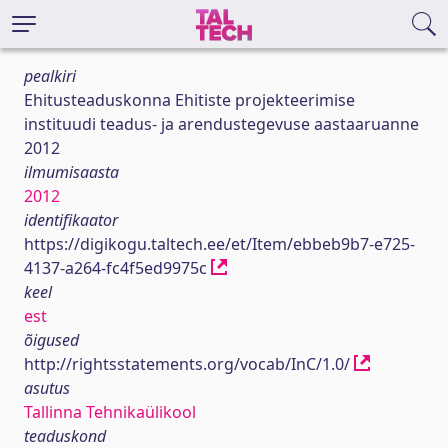
pealkiri
Ehitusteaduskonna Ehitiste projekteerimise
instituudi teadus- ja arendustegevuse aastaaruanne
2012
ilmumisaasta
2012
identifikaator
https://digikogu.taltech.ee/et/Item/ebbeb9b7-e725-
4137-a264-fc4f5ed9975c
keel
est
õigused
http://rightsstatements.org/vocab/InC/1.0/
asutus
Tallinna Tehnikaülikool
teaduskond