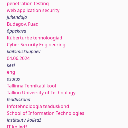
penetration testing
web application security
juhendaja
Budagov, Fuad
õppekava
Küberturbe tehnoloogiad
Cyber Security Engineering
kaitsmiskuupäev
04.06.2024
keel
eng
asutus
Tallinna Tehnikaülikool
Tallinn University of Technology
teaduskond
Infotehnoloogia teaduskond
School of Information Technologies
instituut / kolledž
IT kolledž