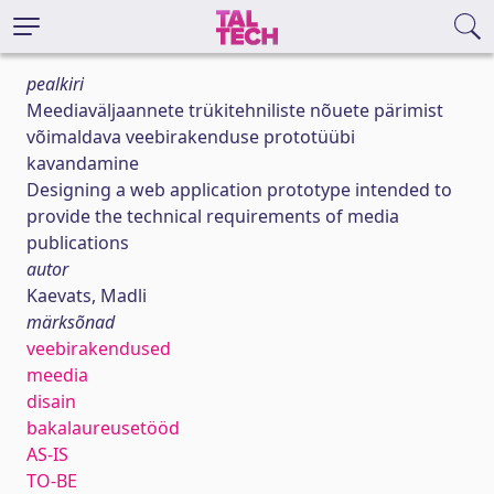
pealkiri
Meediaväljaannete trükitehniliste nõuete pärimist
võimaldava veebirakenduse prototüübi
kavandamine
Designing a web application prototype intended to
provide the technical requirements of media
publications
autor
Kaevats, Madli
märksõnad
veebirakendused
meedia
disain
bakalaureusetööd
AS-IS
TO-BE