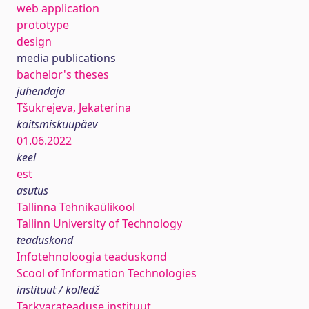
web application
prototype
design
media publications
bachelor's theses
juhendaja
Tšukrejeva, Jekaterina
kaitsmiskuupäev
01.06.2022
keel
est
asutus
Tallinna Tehnikaülikool
Tallinn University of Technology
teaduskond
Infotehnoloogia teaduskond
Scool of Information Technologies
instituut / kolledž
Tarkvarateaduse instituut