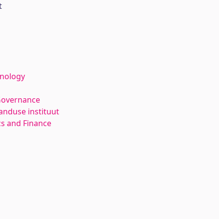
t
hnology
Governance
anduse instituut
s and Finance