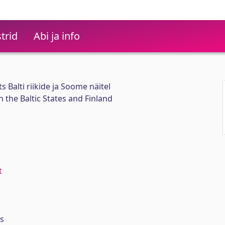
trid
Abi ja info
Balti riikide ja Soome näitel
n the Baltic States and Finland
t
ts