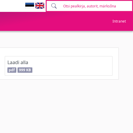
Intranet
Laadi alla
pdf
999 KB