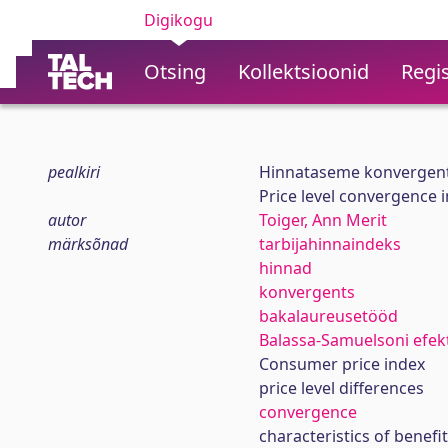
Digikogu
Otsing
Kollektsioonid
Regis
pealkiri
Hinnataseme konvergents 
Price level convergence i
autor
Toiger, Ann Merit
märksõnad
tarbijahinnaindeks
hinnad
konvergents
bakalaureusetööd
Balassa-Samuelsoni efek
Consumer price index
price level differences
convergence
characteristics of benefi