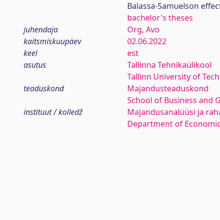
Balassa-Samuelson effec
bachelor's theses
juhendaja
Org, Avo
kaitsmiskuupäev
02.06.2022
keel
est
asutus
Tallinna Tehnikaülikool
Tallinn University of Tec
teaduskond
Majandusteaduskond
School of Business and 
instituut / kolledž
Majandusanalüüsi ja rah
Department of Economic