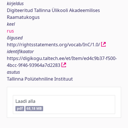
kirjeldus
Digiteeritud Tallinna Ülikooli Akadeemilises
Raamatukogus
keel
rus
õigused
http://rightsstatements.org/vocab/InC/1.0/
identifikaator
https://digikogu.taltech.ee/et/Item/ed4c9b37-f500-
4bcc-9f46-93964a7d2283
asutus
Tallinna Polütehniline Instituut
Laadi alla
pdf
68,18 MB