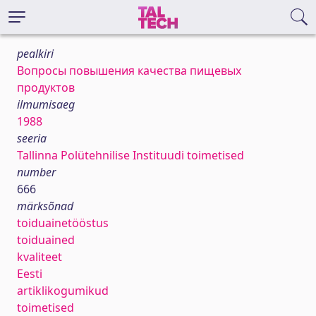
pealkiri
Вопросы повышения качества пищевых
продуктов
ilmumisaeg
1988
seeria
Tallinna Polütehnilise Instituudi toimetised
number
666
märksõnad
toiduainetööstus
toiduained
kvaliteet
Eesti
artiklikogumikud
toimetised