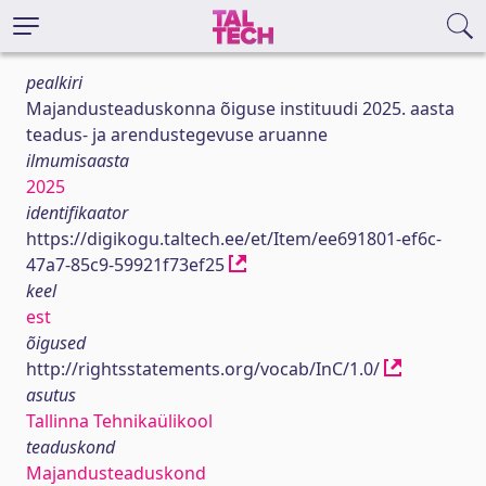
pealkiri
Majandusteaduskonna õiguse instituudi 2025. aasta
teadus- ja arendustegevuse aruanne
ilmumisaasta
2025
identifikaator
https://digikogu.taltech.ee/et/Item/ee691801-ef6c-
47a7-85c9-59921f73ef25
keel
est
õigused
http://rightsstatements.org/vocab/InC/1.0/
asutus
Tallinna Tehnikaülikool
teaduskond
Majandusteaduskond