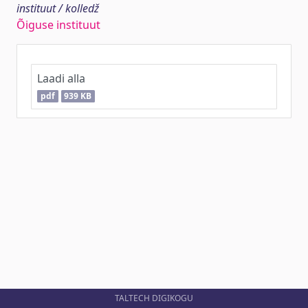
instituut / kolledž
Õiguse instituut
Laadi alla
pdf
939 KB
TALTECH DIGIKOGU