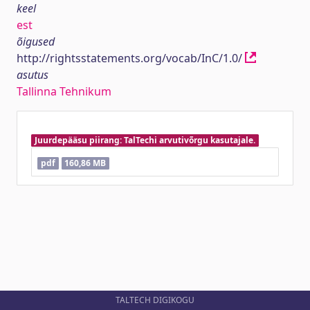
keel
est
õigused
http://rightsstatements.org/vocab/InC/1.0/
asutus
Tallinna Tehnikum
Juurdepääsu piirang: TalTechi arvutivõrgu kasutajale.
pdf
160,86 MB
TALTECH DIGIKOGU