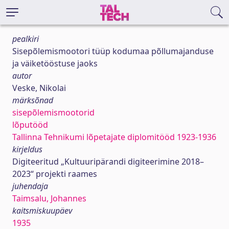
pealkiri
Sisepõlemismootori tüüp kodumaa põllumajanduse
ja väiketööstuse jaoks
autor
Veske, Nikolai
märksõnad
sisepõlemismootorid
lõputööd
Tallinna Tehnikumi lõpetajate diplomitööd 1923-1936
kirjeldus
Digiteeritud „Kultuuripärandi digiteerimine 2018–
2023“ projekti raames
juhendaja
Taimsalu, Johannes
kaitsmiskuupäev
1935