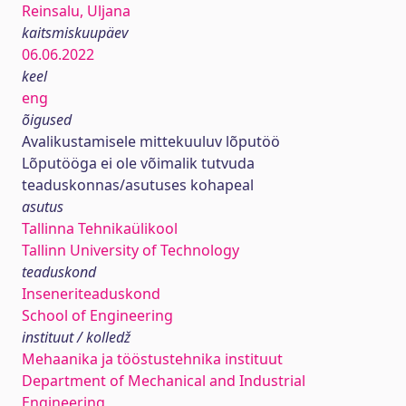
Reinsalu, Uljana
kaitsmiskuupäev
06.06.2022
keel
eng
õigused
Avalikustamisele mittekuuluv lõputöö
Lõputööga ei ole võimalik tutvuda
teaduskonnas/asutuses kohapeal
asutus
Tallinna Tehnikaülikool
Tallinn University of Technology
teaduskond
Inseneriteaduskond
School of Engineering
instituut / kolledž
Mehaanika ja tööstustehnika instituut
Department of Mechanical and Industrial
Engineering