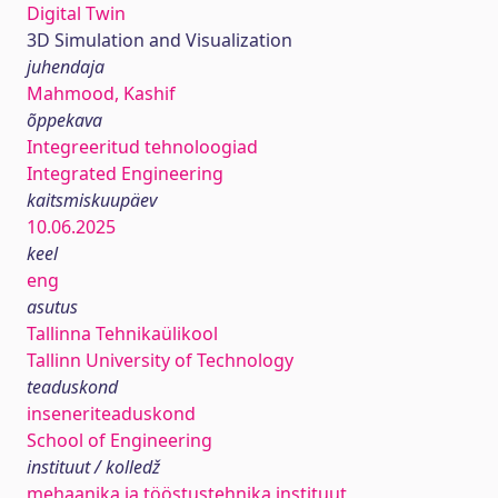
Digital Twin
3D Simulation and Visualization
juhendaja
Mahmood, Kashif
õppekava
Integreeritud tehnoloogiad
Integrated Engineering
kaitsmiskuupäev
10.06.2025
keel
eng
asutus
Tallinna Tehnikaülikool
Tallinn University of Technology
teaduskond
inseneriteaduskond
School of Engineering
instituut / kolledž
mehaanika ja tööstustehnika instituut