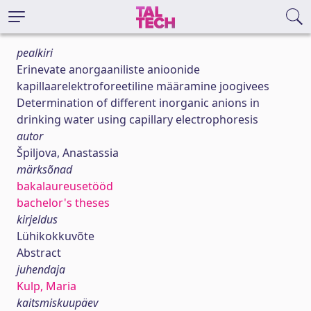
pealkiri
Erinevate anorgaaniliste anioonide
kapillaarelektroforeetiline määramine joogivees
Determination of different inorganic anions in
drinking water using capillary electrophoresis
autor
Špiljova, Anastassia
märksõnad
bakalaureusetööd
bachelor's theses
kirjeldus
Lühikokkuvõte
Abstract
juhendaja
Kulp, Maria
kaitsmiskuupäev