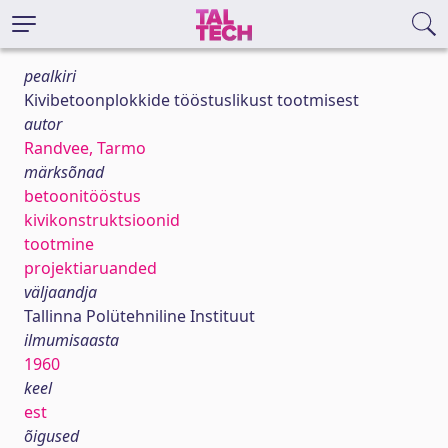
pealkiri
Kivibetoonplokkide tööstuslikust tootmisest
autor
Randvee, Tarmo
märksõnad
betoonitööstus
kivikonstruktsioonid
tootmine
projektiaruanded
väljaandja
Tallinna Polütehniline Instituut
ilmumisaasta
1960
keel
est
õigused