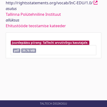
http://rightsstatements.org/vocab/InC-EDU/1.0/
asutus
Tallinna Polütehniline Instituut
allüksus
Ehitustööde teostamise kateeder
Juurdepääsu piirang: TalTechi arvutivõrgu kasutajale.
pdf
39,76 MB
TALTECH DIGIKOGU