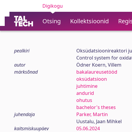
Digikogu
Otsing
Kollektsioonid
Regis
pealkiri
Oksüdatsioonireaktori j
Control system for oxida
autor
Ödner Koern, Villem
märksõnad
bakalaureusetööd
oksüdatsioon
juhtimine
andurid
ohutus
bachelor's theses
juhendaja
Parker, Martin
Uustalu, Jaan Mihkel
kaitsmiskuupäev
05.06.2024