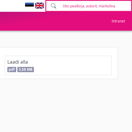
Intranet
Laadi alla
pdf
5,58 MB