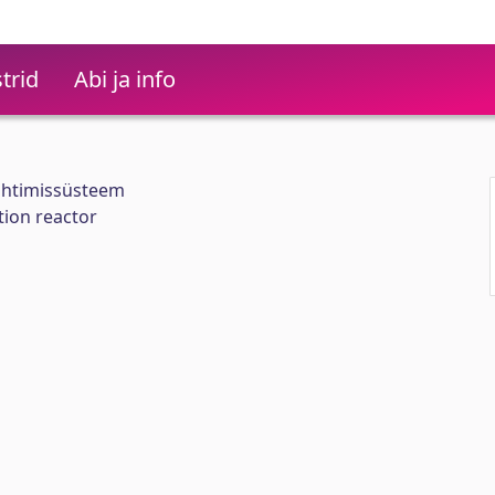
trid
Abi ja info
uhtimissüsteem
tion reactor