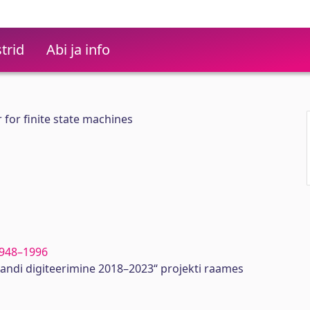
trid
Abi ja info
r for finite state machines
 1948–1996
randi digiteerimine 2018–2023“ projekti raames