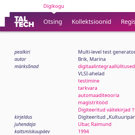
Digikogu
Otsing
Kollektsioonid
Regis
pealkiri
Multi-level test generato
autor
Brik, Marina
märksõnad
digitaalintegraallülitused
VLSI-ahelad
testimine
tarkvara
automaaditeooria
magistritööd
Digiteeritud väitekirjad
kirjeldus
Digiteeritud „Kultuuripä
juhendaja
Ubar, Raimund
kaitsmiskuupäev
1994