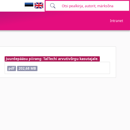
Intranet
Juurdepääsu piirang: TalTechi arvutivõrgu kasutajale.
pdf
202,68 MB