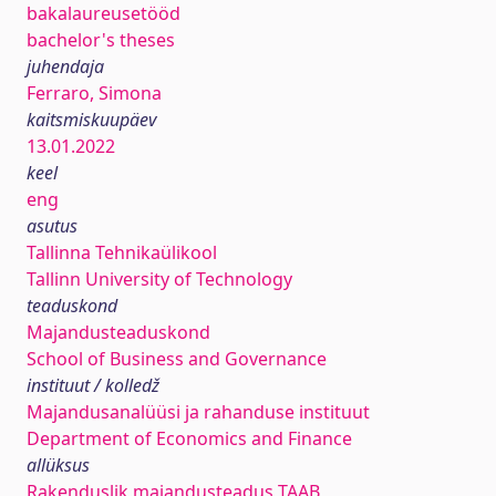
bakalaureusetööd
bachelor's theses
juhendaja
Ferraro, Simona
kaitsmiskuupäev
13.01.2022
keel
eng
asutus
Tallinna Tehnikaülikool
Tallinn University of Technology
teaduskond
Majandusteaduskond
School of Business and Governance
instituut / kolledž
Majandusanalüüsi ja rahanduse instituut
Department of Economics and Finance
allüksus
Rakenduslik majandusteadus TAAB