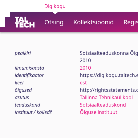
Digikogu
Otsing
Kollektsioonid
Regis
pealkiri
Sotsiaalteaduskonna Õig
2010
ilmumisaasta
2010
identifikaator
https://digikogu.taltec
keel
est
õigused
http://rightsstatements.
asutus
Tallinna Tehnikaülikool
teaduskond
Sotsiaalteaduskond
instituut / kolledž
Õiguse instituut