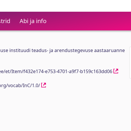
trid
Abi ja info
use instituudi teadus- ja arendustegevuse aastaaruanne
h.ee/et/Item/f432e174-e753-4701-a9f7-b159c163dd06
org/vocab/InC/1.0/