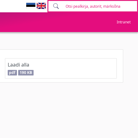
Intranet
Laadi alla
pdf
190 KB