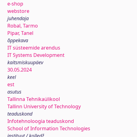
e-shop
webstore
juhendaja
Robal, Tarmo
Pipar, Tanel
õppekava
IT süsteemide arendus
IT Systems Development
kaitsmiskuupäev
30.05.2024
keel
est
asutus
Tallinna Tehnikaülikool
Tallinn University of Technology
teaduskond
Infotehnoloogia teaduskond
School of Information Technologies
instituut / kolledž