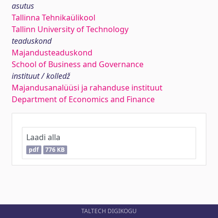
asutus
Tallinna Tehnikaülikool
Tallinn University of Technology
teaduskond
Majandusteaduskond
School of Business and Governance
instituut / kolledž
Majandusanalüüsi ja rahanduse instituut
Department of Economics and Finance
Laadi alla
pdf
776 KB
TALTECH DIGIKOGU