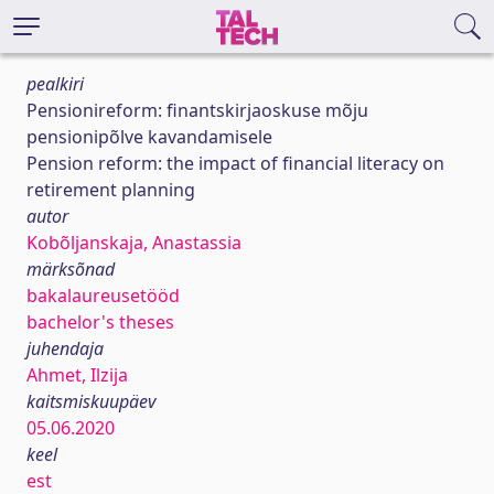
pealkiri
Pensionireform: finantskirjaoskuse mõju
pensionipõlve kavandamisele
Pension reform: the impact of financial literacy on
retirement planning
autor
Kobõljanskaja, Anastassia
märksõnad
bakalaureusetööd
bachelor's theses
juhendaja
Ahmet, Ilzija
kaitsmiskuupäev
05.06.2020
keel
est