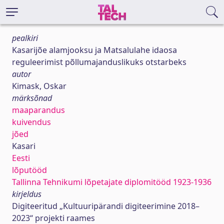
pealkiri
Kasarijõe alamjooksu ja Matsalulahe idaosa
reguleerimist põllumajanduslikuks otstarbeks
autor
Kimask, Oskar
märksõnad
maaparandus
kuivendus
jõed
Kasari
Eesti
lõputööd
Tallinna Tehnikumi lõpetajate diplomitööd 1923-1936
kirjeldus
Digiteeritud „Kultuuripärandi digiteerimine 2018–
2023“ projekti raames