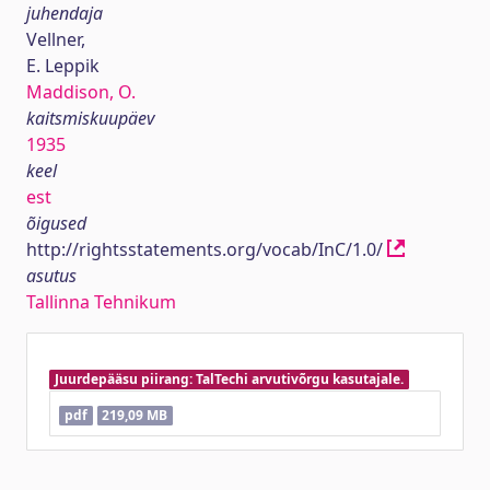
juhendaja
Vellner,
E. Leppik
Maddison, O.
kaitsmiskuupäev
1935
keel
est
õigused
http://rightsstatements.org/vocab/InC/1.0/
asutus
Tallinna Tehnikum
Juurdepääsu piirang: TalTechi arvutivõrgu kasutajale.
pdf
219,09 MB