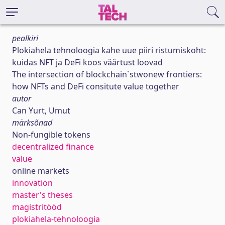
pealkiri
Plokiahela tehnoloogia kahe uue piiri ristumiskoht:
kuidas NFT ja DeFi koos väärtust loovad
The intersection of blockchain`stwonew frontiers:
how NFTs and DeFi consitute value together
autor
Can Yurt, Umut
märksõnad
Non-fungible tokens
decentralized finance
value
online markets
innovation
master's theses
magistritööd
plokiahela-tehnoloogia