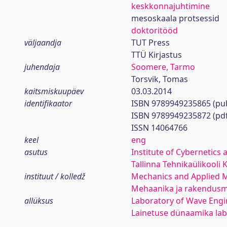
keskkonnajuhtimine
mesoskaala protsessid
doktoritööd
väljaandja
TUT Press
TTÜ Kirjastus
juhendaja
Soomere, Tarmo
Torsvik, Tomas
kaitsmiskuupäev
03.03.2014
identifikaator
ISBN 9789949235865 (pub
ISBN 9789949235872 (pd
ISSN 14064766
keel
eng
asutus
Institute of Cybernetics 
Tallinna Tehnikaülikooli 
instituut / kolledž
Mechanics and Applied 
Mehaanika ja rakendus
allüksus
Laboratory of Wave Engi
Lainetuse dünaamika la