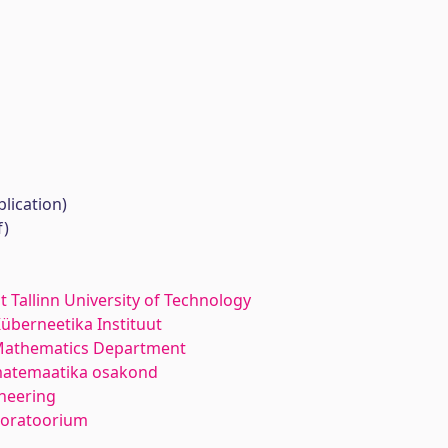
lication)
f)
at Tallinn University of Technology
Küberneetika Instituut
Mathematics Department
matemaatika osakond
neering
boratoorium