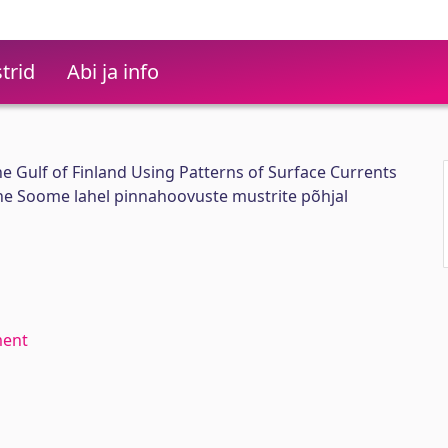
trid
Abi ja info
he Gulf of Finland Using Patterns of Surface Currents
e Soome lahel pinnahoovuste mustrite põhjal
ment