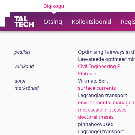
Digikogu
Otsing
Kollektsioonid
Regis
pealkiri
Optimising Fairways in t
Laevateede optimeerimin
valdkond
Civil Engineering F
Ehitus F
autor
Viikmäe, Bert
märksõnad
surface currents
Lagrangian transport
environmental manage
mesoscale processes
doctoral theses
pinnahoovused
Lagrangei transport