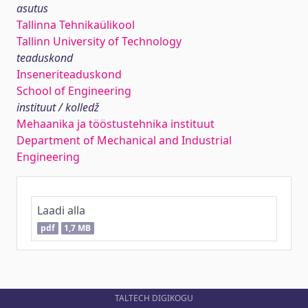
asutus
Tallinna Tehnikaülikool
Tallinn University of Technology
teaduskond
Inseneriteaduskond
School of Engineering
instituut / kolledž
Mehaanika ja tööstustehnika instituut
Department of Mechanical and Industrial
Engineering
Laadi alla
pdf
1,7 MB
TALTECH DIGIKOGU