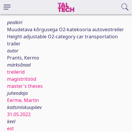
pealkiri
Muudetava kõrgusega O2-katekooria autoveotreiler
Height adjustable O2-category car transportation
trailer
autor
Prants, Kermo
märksõnad
treilerid
magistritööd
master's theses
juhendaja
Eerme, Martin
kaitsmiskuupäev
31.05.2022
keel
est