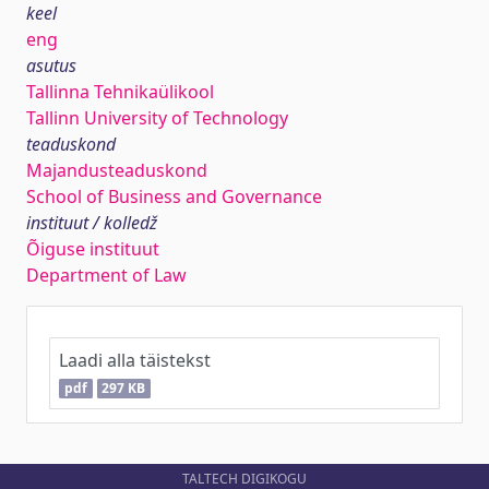
keel
eng
asutus
Tallinna Tehnikaülikool
Tallinn University of Technology
teaduskond
Majandusteaduskond
School of Business and Governance
instituut / kolledž
Õiguse instituut
Department of Law
Laadi alla täistekst
pdf
297 KB
TALTECH DIGIKOGU