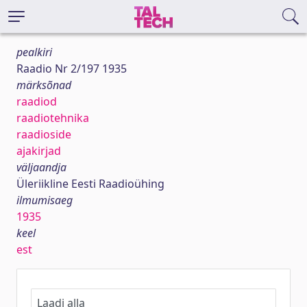
pealkiri
Raadio Nr 2/197 1935
märksõnad
raadiod
raadiotehnika
raadioside
ajakirjad
väljaandja
Üleriikline Eesti Raadioühing
ilmumisaeg
1935
keel
est
Laadi alla