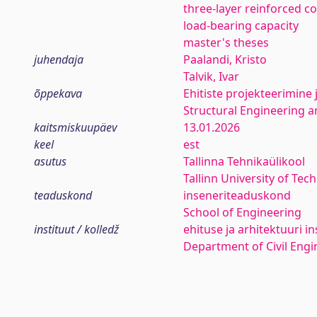
three-layer reinforced co
load-bearing capacity
master's theses
juhendaja
Paalandi, Kristo
Talvik, Ivar
õppekava
Ehitiste projekteerimine 
Structural Engineering
kaitsmiskuupäev
13.01.2026
keel
est
asutus
Tallinna Tehnikaülikool
Tallinn University of Tec
teaduskond
inseneriteaduskond
School of Engineering
instituut / kolledž
ehituse ja arhitektuuri in
Department of Civil Engi