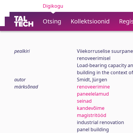
Digikogu
Otsing
Kollektsioonid
Regis
pealkiri
Viiekorruselise suurpane
renoveerimisel
Load-bearing capacity ana
building in the context o
autor
Smidt, Jürgen
märksõnad
renoveerimine
paneelelamud
seinad
kandevõime
magistritööd
industrial renovation
panel building