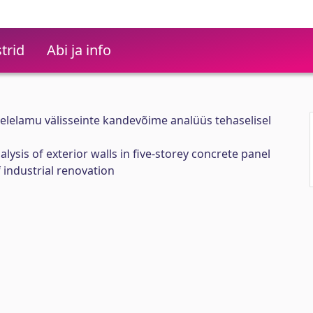
trid
Abi ja info
elelamu välisseinte kandevõime analüüs tehaselisel
lysis of exterior walls in five-storey concrete panel
f industrial renovation