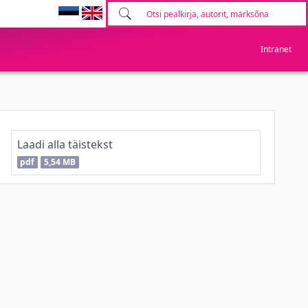
Intranet
Laadi alla täistekst
pdf
5,54 MB