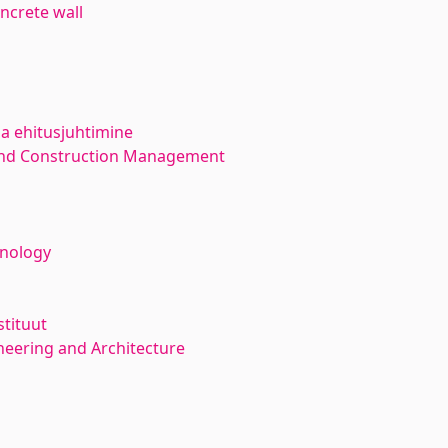
ncrete wall
ja ehitusjuhtimine
 and Construction Management
hnology
stituut
neering and Architecture