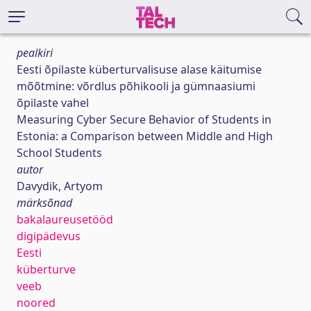
pealkiri
Eesti õpilaste küberturvalisuse alase käitumise
mõõtmine: võrdlus põhikooli ja gümnaasiumi
õpilaste vahel
Measuring Cyber Secure Behavior of Students in
Estonia: a Comparison between Middle and High
School Students
autor
Davydik, Artyom
märksõnad
bakalaureusetööd
digipädevus
Eesti
küberturve
veeb
noored