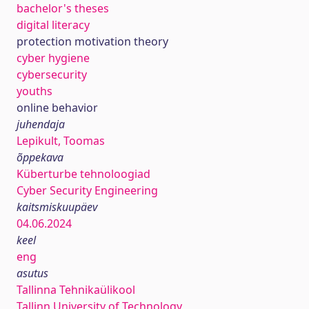
bachelor's theses
digital literacy
protection motivation theory
cyber hygiene
cybersecurity
youths
online behavior
juhendaja
Lepikult, Toomas
õppekava
Küberturbe tehnoloogiad
Cyber Security Engineering
kaitsmiskuupäev
04.06.2024
keel
eng
asutus
Tallinna Tehnikaülikool
Tallinn University of Technology