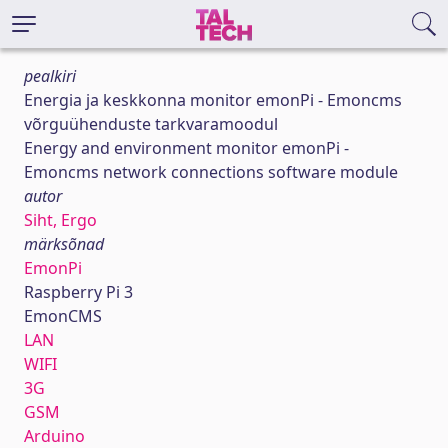
pealkiri
Energia ja keskkonna monitor emonPi - Emoncms
võrguühenduste tarkvaramoodul
Energy and environment monitor emonPi -
Emoncms network connections software module
autor
Siht, Ergo
märksõnad
EmonPi
Raspberry Pi 3
EmonCMS
LAN
WIFI
3G
GSM
Arduino