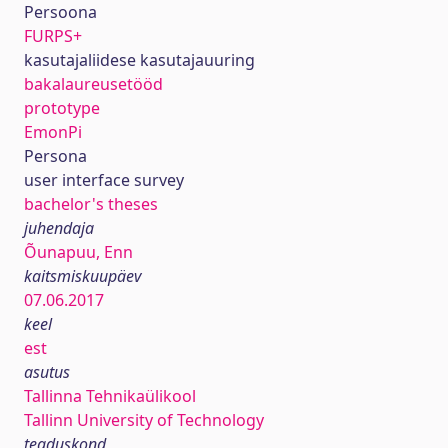
Persoona
FURPS+
kasutajaliidese kasutajauuring
bakalaureusetööd
prototype
EmonPi
Persona
user interface survey
bachelor's theses
juhendaja
Õunapuu, Enn
kaitsmiskuupäev
07.06.2017
keel
est
asutus
Tallinna Tehnikaülikool
Tallinn University of Technology
teaduskond