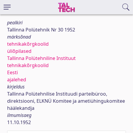
pealkiri
Tallinna Polütehnik Nr 30 1952
märksõnad
tehnikakõrgkoolid
üliõpilased
Tallinna Polütehniline Instituut
tehnikakõrgkoolid
Eesti
ajalehed
kirjeldus
Tallinna Polütehnilise Instituudi parteibüroo,
direktsiooni, ELKNÜ Komitee ja ametiühingukomitee
häälekandja
ilmumisaeg
11.10.1952