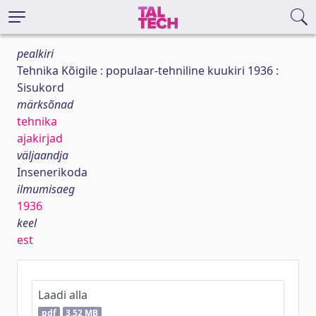
pealkiri
Tehnika Kõigile : populaar-tehniline kuukiri 1936 :
Sisukord
märksõnad
tehnika
ajakirjad
väljaandja
Insenerikoda
ilmumisaeg
1936
keel
est
Laadi alla
pdf
3,52 MB